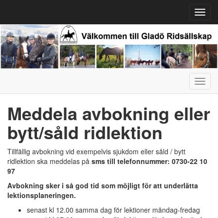
Toggl
navig
Toggl
navig
Meddela avbokning eller
bytt/såld ridlektion
Tillfällig avbokning vid exempelvis sjukdom eller såld / bytt
ridlektion ska meddelas på
sms till telefonnummer: 0730-22 10
97
Avbokning sker i så god tid som möjligt för att underlätta
lektionsplaneringen.
senast kl 12.00 samma dag för lektioner måndag-fredag