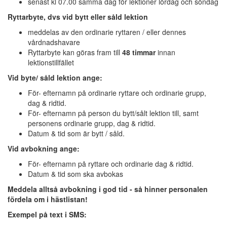
senast kl 07.00 samma dag för lektioner lördag och söndag
Ryttarbyte, dvs vid bytt eller såld lektion
meddelas av den ordinarie ryttaren / eller dennes
vårdnadshavare
Ryttarbyte kan göras fram till
48 timmar
innan
lektionstillfället
Vid byte/ såld lektion ange:
För- efternamn på ordinarie ryttare och ordinarie grupp,
dag & ridtid.
För- efternamn på person du bytt/sålt lektion till, samt
personens ordinarie grupp, dag & ridtid.
Datum & tid som är bytt / såld.
Vid avbokning ange:
För- efternamn på ryttare och ordinarie dag & ridtid.
Datum & tid som ska avbokas
Meddela alltså avbokning i god tid - så hinner personalen
fördela om i hästlistan!
Exempel på text i SMS: