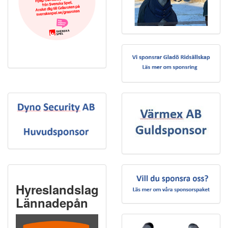
Hyreslandslaget
Lännadepån