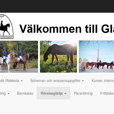
adö Ridskola
Scheman och ansvarsuppgifter
Kurser, inter
ling
Barnkalas
Rörelseglädje
Pararidning
Fritidsk