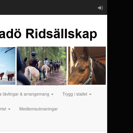
na tävlingar & arrangemang
Trygg i stallet
ortet
Medlemsutmaningar