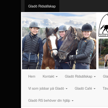
Gladö Ridsällskap
Hem
Kontakt
Gladö Ridsällskap
Gl
Vi som jobbar på Gladö
Gladö Café
Täv
Gladö RS behöver din hjälp