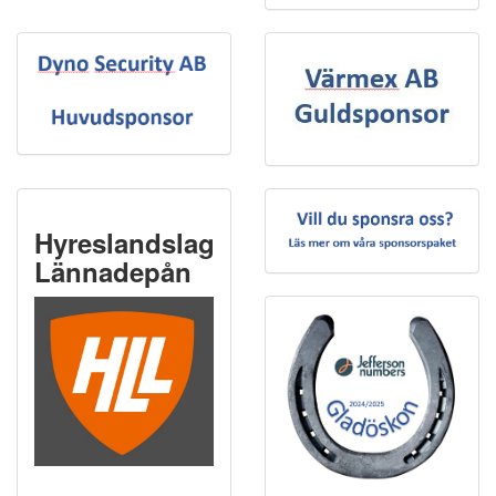
Hyreslandslaget
Lännadepån