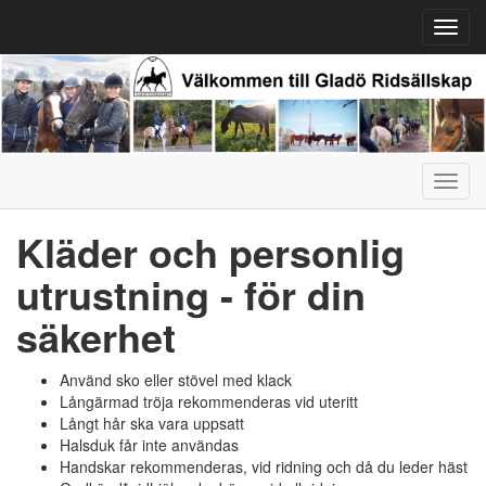
Toggl
navig
Toggl
navig
Kläder och personlig
utrustning - för din
säkerhet
Använd sko eller stövel med klack
Långärmad tröja rekommenderas vid uteritt
Långt hår ska vara uppsatt
Halsduk får inte användas
Handskar rekommenderas, vid ridning och då du leder häst