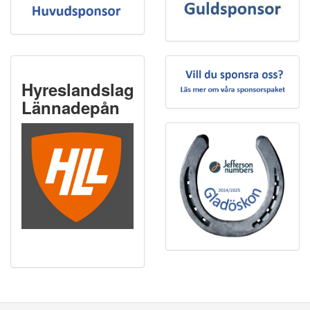
Hyreslandslaget
Lännadepån