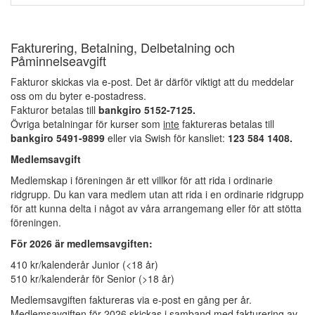
Fakturering, Betalning, Delbetalning och
Påminnelseavgift
Fakturor skickas via e-post. Det är därför viktigt att du meddelar
oss om du byter e-postadress.
Fakturor betalas till
bankgiro 5152-7125.
Övriga betalningar för kurser som
inte
faktureras betalas till
bankgiro 5491-9899
eller via Swish för kansliet:
123 584 1408.
Medlemsavg
ift
Medlemskap i föreningen är ett villkor för att rida i ordinarie
ridgrupp. Du kan vara medlem utan att rida i en ordinarie ridgrupp
för att kunna delta i något av våra arrangemang eller för att stötta
föreningen.
För 2026 är medlemsavgiften:
410 kr/kalenderår Junior (<18 år)
510 kr/kalenderår för Senior (>18 år)
Medlemsavgiften faktureras via e-post en gång per år.
Medlemsavgiften för 2026 skickas i samband med fakturering av