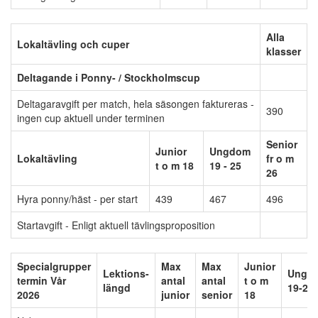
Alla
Lokaltävling och cuper
klasser
Deltagande i Ponny- / Stockholmscup
Deltagaravgift per match, hela säsongen faktureras -
390
ingen cup aktuell under terminen
Senior
Junior
Ungdom
Lokaltävling
fr o m
t o m 18
19 - 25
26
Hyra ponny/häst - per start
439
467
496
Startavgift - Enligt aktuell tävlingsproposition
Specialgrupper
Max
Max
Junior
Lektions-
Ungd
termin Vår
antal
antal
t o m
längd
19-25
2026
junior
senior
18