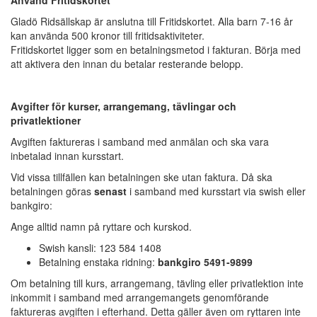
Använd Fritidskortet
Gladö Ridsällskap är anslutna till Fritidskortet. Alla barn 7-16 år
kan använda 500 kronor till fritidsaktiviteter.
Fritidskortet ligger som en betalningsmetod i fakturan. Börja med
att aktivera den innan du betalar resterande belopp.
Avgifter för kurser, arrangemang, tävlingar och
privatlektioner
Avgiften faktureras i samband med anmälan och ska vara
inbetalad innan kursstart.
Vid vissa tillfällen kan betalningen ske utan faktura. Då ska
betalningen göras
senast
i samband med kursstart via swish eller
bankgiro:
Ange alltid namn på ryttare och kurskod.
Swish kansli: 123 584 1408
Betalning enstaka ridning:
bankgiro 5491-9899
Om betalning till kurs, arrangemang, tävling eller privatlektion inte
inkommit i samband med arrangemangets genomförande
faktureras avgiften i efterhand. Detta gäller även om ryttaren inte