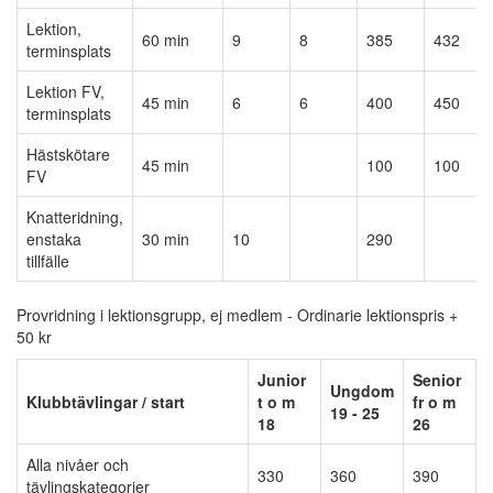
Lektion,
60 min
9
8
385
432
terminsplats
Lektion FV,
45 min
6
6
400
450
terminsplats
Hästskötare
45 min
100
100
FV
Knatteridning,
enstaka
30 min
10
290
tillfälle
Provridning i lektionsgrupp, ej medlem - Ordinarie lektionspris +
50 kr
Junior
Senior
Ungdom
Klubbtävlingar / start
t o m
fr o m
19 - 25
18
26
Alla nivåer och
330
360
390
tävlingskategorier