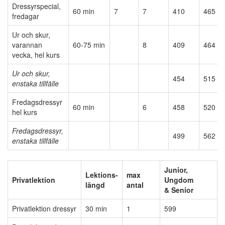
Dressyrspecial,
60 min
7
7
410
465
fredagar
Ur och skur,
varannan
60-75 min
8
409
464
vecka, hel kurs
Ur och skur,
454
515
enstaka tillfälle
Fredagsdressyr
60 min
6
458
520
hel kurs
Fredagsdressyr,
499
562
enstaka tillfälle
Junior,
Lektions-
max
Privatlektion
Ungdom
längd
antal
& Senior
Privatlektion dressyr
30 min
1
599