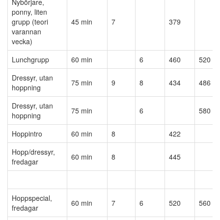
Nybörjare,
ponny, liten
grupp (teori
45 min
7
379
varannan
vecka)
Lunchgrupp
60 min
6
460
520
Dressyr, utan
75 min
9
8
434
486
hoppning
Dressyr, utan
75 min
6
580
hoppning
Hoppintro
60 min
8
422
Hopp/dressyr,
60 min
8
445
fredagar
Hoppspecial,
60 min
7
6
520
560
fredagar