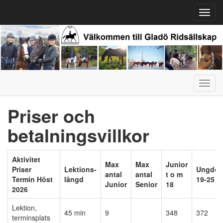
Toggl
navig
Toggl
navig
Priser och
betalningsvillkor
Aktivitet
Max
Max
Junior
Priser
Lektions-
Ungdo
antal
antal
t o m
Termin Höst
längd
19-25
Junior
Senior
18
2026
Lektion,
45 min
9
348
372
terminsplats