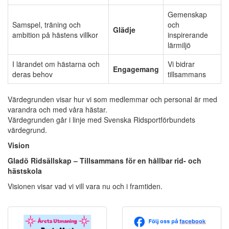
Gemenskap
Samspel, träning och
och
Glädje
ambition på hästens villkor
inspirerande
lärmiljö
I lärandet om hästarna och
Vi bidrar
Engagemang
deras behov
tillsammans
Värdegrunden visar hur vi som medlemmar och personal är med
varandra och med våra hästar.
Värdegrunden går i linje med Svenska Ridsportförbundets
värdegrund.
Vision
Gladö Ridsällskap – Tillsammans för en hållbar rid- och
hästskola
Visionen visar vad vi vill vara nu och i framtiden.