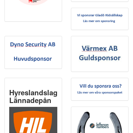
Hyreslandslaget
Lännadepån