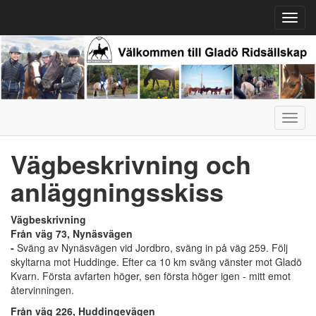
Toggl
navig
Toggl
navig
Vägbeskrivning och
anläggningsskiss
Vägbeskrivning
Från väg 73, Nynäsvägen
-
Sväng av Nynäsvägen vid Jordbro, sväng in på väg 259. Följ
skyltarna mot Huddinge. Efter ca 10 km sväng vänster mot Gladö
Kvarn. Första avfarten höger, sen första höger igen - mitt emot
återvinningen.
Från väg 226, Huddingevägen