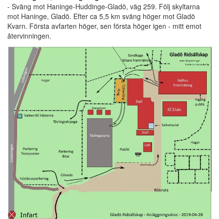
- Sväng mot Haninge-Huddinge-Gladö, väg 259. Följ skyltarna
mot Haninge, Gladö. Efter ca 5,5 km sväng höger mot Gladö
Kvarn. Första avfarten höger, sen första höger igen - mitt emot
återvinningen.